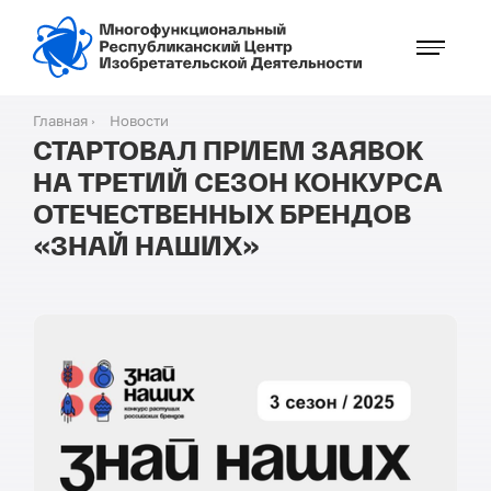
Перейти
к
основному
содержанию
Главная
Новости
Строка
СТАРТОВАЛ ПРИЕМ ЗАЯВОК
навигации
НА ТРЕТИЙ СЕЗОН КОНКУРСА
ОТЕЧЕСТВЕННЫХ БРЕНДОВ
«ЗНАЙ НАШИХ»