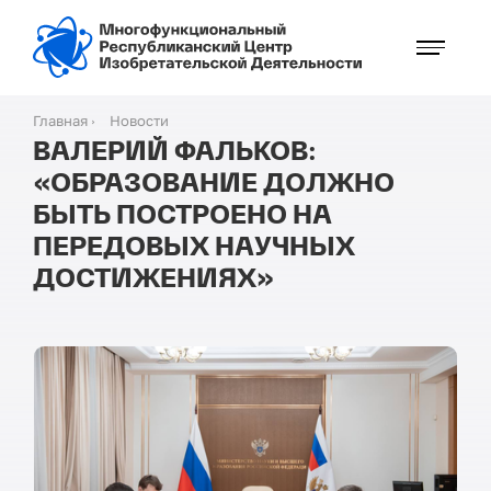
Перейти
к
основному
содержанию
Главная
Новости
Строка
ВАЛЕРИЙ ФАЛЬКОВ:
навигации
«ОБРАЗОВАНИЕ ДОЛЖНО
БЫТЬ ПОСТРОЕНО НА
ПЕРЕДОВЫХ НАУЧНЫХ
ДОСТИЖЕНИЯХ»